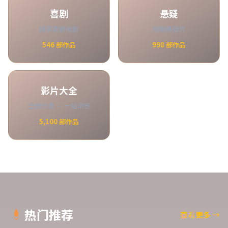
喜剧
悬疑
搞笑喜剧电影
烧脑悬疑片
546
部作品
998
部作品
影片大全
全部分类 · 一站浏览
5,100
部作品
热门推荐
查看更多
→