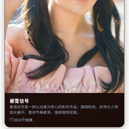
暴雪信号
暴雪信号是一部以动漫为核心的影视作品，围绕危机、反转与人物
成长展开，整体节奏紧凑，值得推荐观看。
2023
欧美