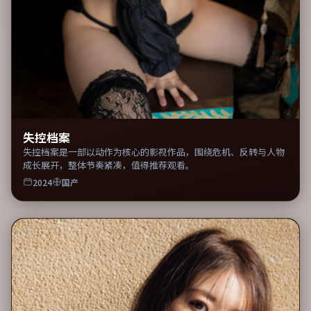
失控档案
失控档案是一部以动作为核心的影视作品，围绕危机、反转与人物
成长展开，整体节奏紧凑，值得推荐观看。
2024
国产