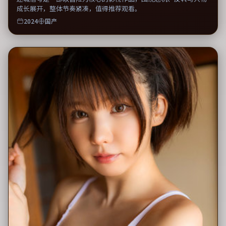
成长展开，整体节奏紧凑，值得推荐观看。
2024
国产