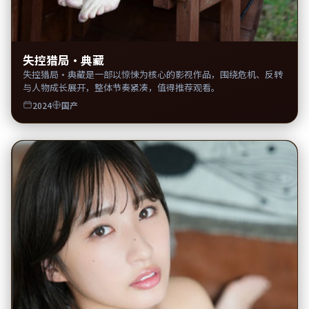
失控猎局·典藏
失控猎局·典藏是一部以惊悚为核心的影视作品，围绕危机、反转
与人物成长展开，整体节奏紧凑，值得推荐观看。
2024
国产