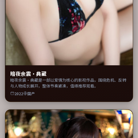
暗夜余震·典藏
暗夜余震·典藏是一部以爱情为核心的影视作品，围绕危机、反转
与人物成长展开，整体节奏紧凑，值得推荐观看。
2022
国产