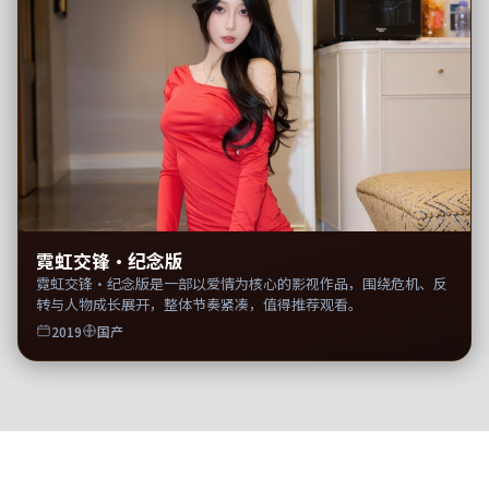
霓虹交锋·纪念版
霓虹交锋·纪念版是一部以爱情为核心的影视作品，围绕危机、反
转与人物成长展开，整体节奏紧凑，值得推荐观看。
2019
国产